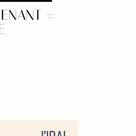
TENANT =
E