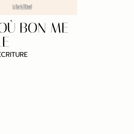
I OÙ BON ME
LE
ÉCRITURE